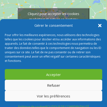
Cliquez pour accepter les cookies
marketing et activer ce contenu
Gérer le consentement
Pour offrir les meilleures expériences, nous utilisons des technologies
telles que les cookies pour stocker et/ou accéder aux informations des
appareils. Le fait de consentir à ces technologies nous permettra de
traiter des données telles que le comportement de navigation ou les ID
uniques sur ce site. Le fait de ne pas consentir ou de retirer son
consentement peut avoir un effet négatif sur certaines caractéristiques
et fonctions.
Accepter
Refuser
Voir les préférences
© 2026 M Development
–
Mentions légales
–
Tous droits réservés –
Blogs
Politique de cookies
POLITIQUE DE CONFIDENTIALITÉ