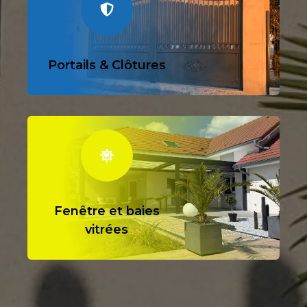

Portails & Clôtures

Fenêtre et baies
vitrées