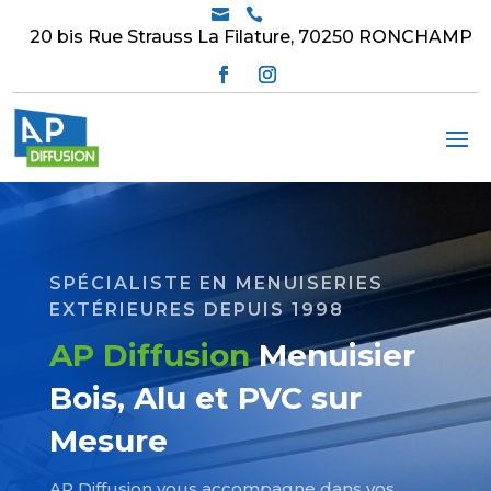


20 bis Rue Strauss La Filature, 70250 RONCHAMP
SPÉCIALISTE EN MENUISERIES
EXTÉRIEURES DEPUIS 1998
AP Diffusion
Menuisier
Bois, Alu et PVC sur
Mesure
AP Diffusion vous accompagne dans vos