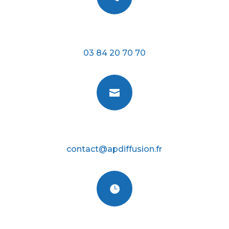
Téléphone
03 84 20 70 70

E-mail
contact@apdiffusion.fr

Nos horraires