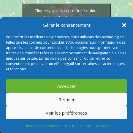
Cliquez pour accepter les cookies
marketing et activer ce contenu
Gérer le consentement
Pour offrir les meilleures expériences, nous utilisons des technologies
telles que les cookies pour stocker et/ou accéder aux informations des
appareils. Le fait de consentir à ces technologies nous permettra de
traiter des données telles que le comportement de navigation ou les ID
uniques sur ce site. Le fait de ne pas consentir ou de retirer son
consentement peut avoir un effet négatif sur certaines caractéristiques
et fonctions.
Accepter
Refuser
Voir les préférences
© 2026 M Development
–
Mentions légales
–
Tous droits réservés –
Blogs
Politique de cookies
POLITIQUE DE CONFIDENTIALITÉ