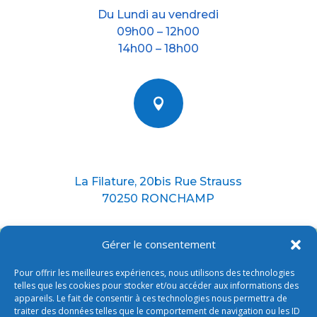
Du Lundi au vendredi
09h00 – 12h00
14h00 – 18h00

Nous situer
La Filature, 20bis Rue Strauss
70250 RONCHAMP
Gérer le consentement
Pour offrir les meilleures expériences, nous utilisons des technologies
telles que les cookies pour stocker et/ou accéder aux informations des
appareils. Le fait de consentir à ces technologies nous permettra de
traiter des données telles que le comportement de navigation ou les ID