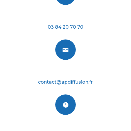
Téléphone
03 84 20 70 70

E-mail
contact@apdiffusion.fr

Nos horraires