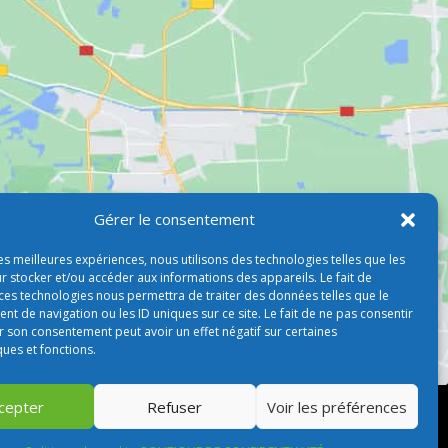
Gérer le consentement
les meilleures expériences, nous utilisons des technologies telles que les
r stocker et/ou accéder aux informations des appareils. Le fait de
 ces technologies nous permettra de traiter des données telles que le
 de navigation ou les ID uniques sur ce site. Le fait de ne pas consentir
r son consentement peut avoir un effet négatif sur certaines
ques et fonctions.
cepter
Refuser
Voir les préférences
s droits réservés –
Blogs