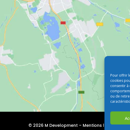
Pour offrir 
cookies pou
consentir à
comportement
ou de retire
caractéristi
Ac
© 2026 M Development
–
Mentions légales
– Tou