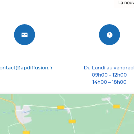


E-mail
Nos horraires
ontact@apdiffusion.fr
Du Lundi au vendred
09h00 – 12h00
14h00 – 18h00