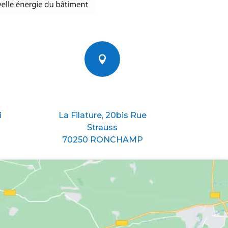

Nous situer
i
La Filature, 20bis Rue
Strauss
70250 RONCHAMP