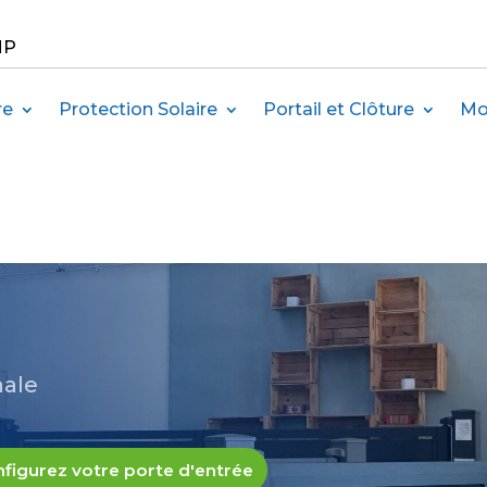
MP
re
Protection Solaire
Portail et Clôture
Mo
nale
figurez votre porte d'entrée