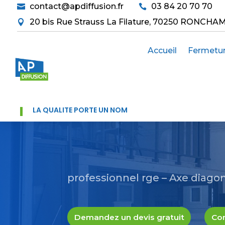
contact@apdiffusion.fr
03 84 20 70 70


20 bis Rue Strauss La Filature, 70250 RONCHA

Accueil
Fermetu
LA QUALITÉ PORTE UN NOM
professionnel rge – Axe diago
Demandez un devis gratuit
Con