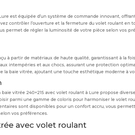
 Lure est équipée d’un système de commande innovant, offrant u
contrôler l’ouverture et la fermeture du volet roulant en tou
ermet de régler la luminosité de votre pièce selon vos préfé
nçu à partir de matériaux de haute qualité, garantissant à la fo
 aux intempéries et aux chocs, assurant une protection optima
e la baie vitrée, ajoutant une touche esthétique moderne à vot
n
a baie vitrée 240×215 avec volet roulant à Lure propose divers
hoisir parmi une gamme de coloris pour harmoniser le volet roul
entaires sont disponibles pour un confort accru, vous perme
selon vos préférences.
itrée avec volet roulant