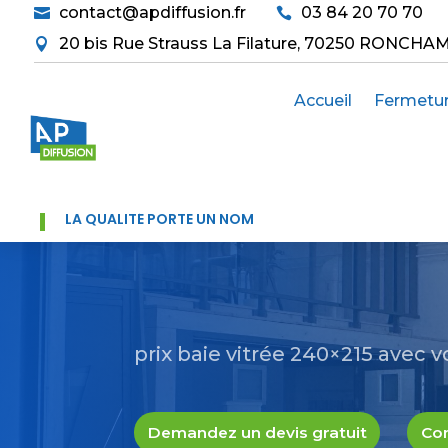
contact@apdiffusion.fr
03 84 20 70 70


20 bis Rue Strauss La Filature, 70250 RONCHA

Accueil
Fermetu
LA QUALITÉ PORTE UN NOM
prix baie vitrée 240×215 avec v
Demandez un devis gratuit
Con