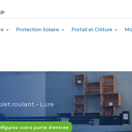
MP
re
Protection Solaire
Portail et Clôture
Mo
olet roulant – Lure
figurez votre porte d'entrée