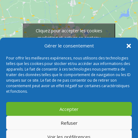
Cliquez pour accepter les cookies
marketing et activer ce contenu
Gérer le consentement
Pour offrir les meilleures expériences, nous utilisons des technologies
telles que les cookies pour stocker et/ou accéder aux informations des
appareils. Le fait de consentir à ces technologies nous permettra de
traiter des données telles que le comportement de navigation ou les ID
uniques sur ce site. Le fait de ne pas consentir ou de retirer son
consentement peut avoir un effet négatif sur certaines caractéristiques
et fonctions.
Accepter
Refuser
Voir les préférences
© 2026 M Development
–
Mentions légales
–