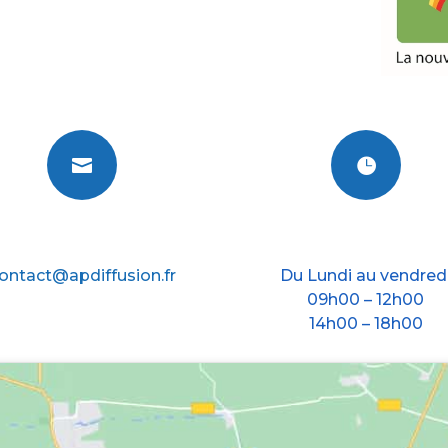


E-mail
Nos horraires
ontact@apdiffusion.fr
Du Lundi au vendred
09h00 – 12h00
14h00 – 18h00