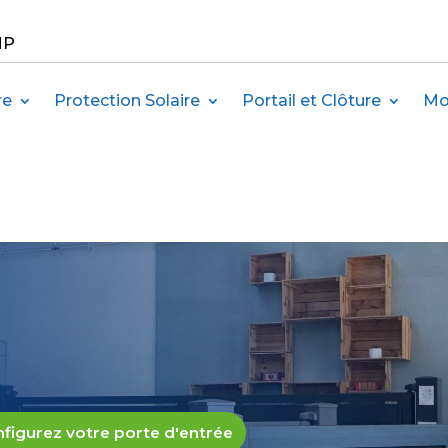
MP
re
Protection Solaire
Portail et Clôture
Mo
t
figurez votre porte d'entrée