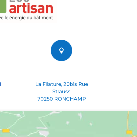

Nous situer
i
La Filature, 20bis Rue
Strauss
70250 RONCHAMP