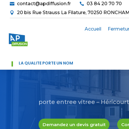
contact@apdiffusion.fr
03 84 20 70 70


20 bis Rue Strauss La Filature, 70250 RONCHA

Accueil
Fermetu
LA QUALITÉ PORTE UN NOM
porte entree vitree – Héricour
Demandez un devis gratuit
Con