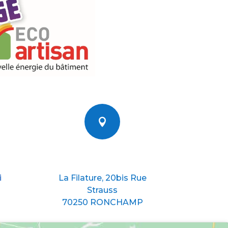

Nous situer
i
La Filature, 20bis Rue
Strauss
70250 RONCHAMP