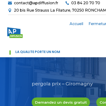
contact@apdiffusion.fr
03 84 20 70 70


20 bis Rue Strauss La Filature, 70250 RONCHA

Accueil
Fermetu
LA QUALITÉ PORTE UN NOM
pergola prix – Giromagny
Demandez un devis gratuit
Con