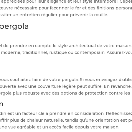
 appréciées pour leur élégance et leur style intemporel. Cepe
’œuvre nécessaire pour façonner le fer et des finitions perso
siter un entretien régulier pour prévenir la rouille.
 pergola
iel de prendre en compte le style architectural de votre mais
oit moderne, traditionnel, rustique ou contemporain. Assurez-v
vous souhaitez faire de votre pergola. Si vous envisagez d’ut
 ouverte avec une couverture légère peut suffire. En revanche, 
ergola plus robuste avec des options de protection contre les
n
in est un facteur clé à prendre en considération. Réfléchissez 
offrir plus de chaleur naturelle, tandis qu’une orientation est
ne vue agréable et un accès facile depuis votre maison.