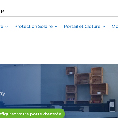
MP
re
Protection Solaire
Portail et Clôture
Mo
ny
figurez votre porte d'entrée