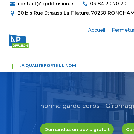
contact@apdiffusion.fr
03 84 20 70 70


20 bis Rue Strauss La Filature, 70250 RONCHA

Accueil
Fermetu
LA QUALITÉ PORTE UN NOM
norme garde corps – Giromag
Demandez un devis gratuit
Con