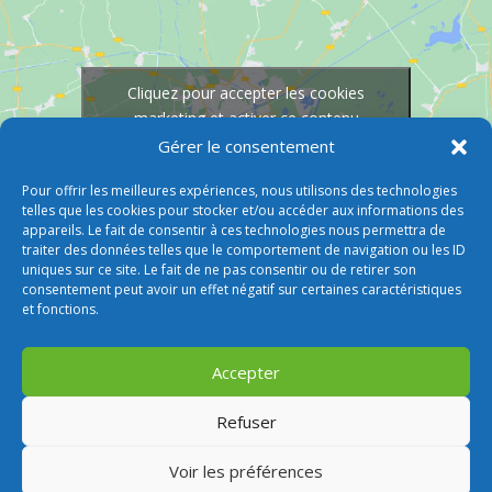
Cliquez pour accepter les cookies
marketing et activer ce contenu
Gérer le consentement
Pour offrir les meilleures expériences, nous utilisons des technologies
telles que les cookies pour stocker et/ou accéder aux informations des
appareils. Le fait de consentir à ces technologies nous permettra de
traiter des données telles que le comportement de navigation ou les ID
uniques sur ce site. Le fait de ne pas consentir ou de retirer son
consentement peut avoir un effet négatif sur certaines caractéristiques
et fonctions.
Accepter
Refuser
Voir les préférences
© 2026 M Development
–
Mentions légales
–