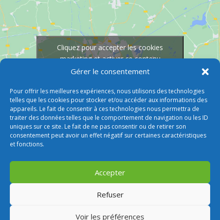
Cliquez pour accepter les cookies
marketing et activer ce contenu
Gérer le consentement
Pour offrir les meilleures expériences, nous utilisons des technologies
telles que les cookies pour stocker et/ou accéder aux informations des
appareils. Le fait de consentir à ces technologies nous permettra de
traiter des données telles que le comportement de navigation ou les ID
uniques sur ce site. Le fait de ne pas consentir ou de retirer son
consentement peut avoir un effet négatif sur certaines caractéristiques
et fonctions.
Accepter
Refuser
Voir les préférences
© 2026 M Development
–
Mentions légales
–