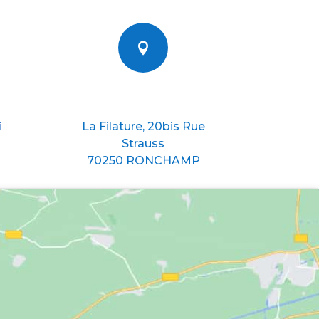

Nous situer
i
La Filature, 20bis Rue
Strauss
70250 RONCHAMP