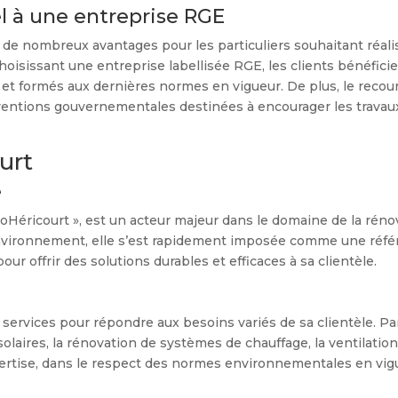
l à une entreprise RGE
de nombreux avantages pour les particuliers souhaitant réali
choisissant une entreprise labellisée RGE, les clients bénéficien
 et formés aux dernières normes en vigueur. De plus, le reco
bventions gouvernementales destinées à encourager les travau
urt
e
Héricourt », est un acteur majeur dans le domaine de la rénov
nvironnement, elle s’est rapidement imposée comme une référ
r offrir des solutions durables et efficaces à sa clientèle.
ervices pour répondre aux besoins variés de sa clientèle. Pa
olaires, la rénovation de systèmes de chauffage, la ventilation
pertise, dans le respect des normes environnementales en vig