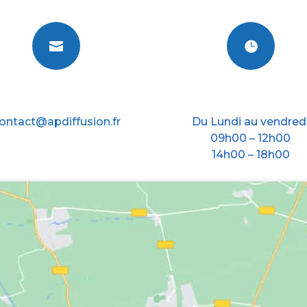


E-mail
Nos horraires
ontact@apdiffusion.fr
Du Lundi au vendred
09h00 – 12h00
14h00 – 18h00