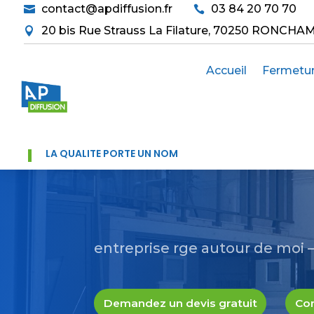
contact@apdiffusion.fr
03 84 20 70 70


20 bis Rue Strauss La Filature, 70250 RONCHA

Accueil
Fermetu
LA QUALITÉ PORTE UN NOM
entreprise rge autour de moi –
Demandez un devis gratuit
Con