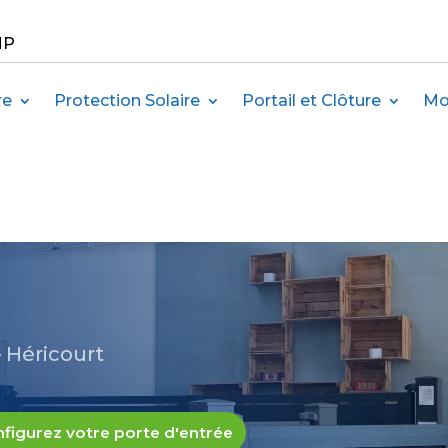
MP
re
Protection Solaire
Portail et Clôture
Mo
 Héricourt
figurez votre porte d'entrée